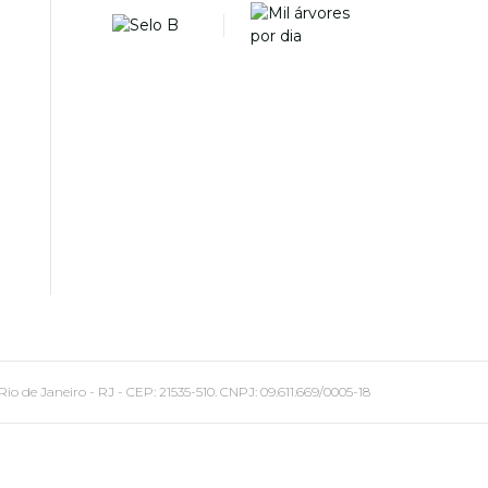
 Janeiro - RJ - CEP: 21535-510. CNPJ: 09.611.669/0005-18