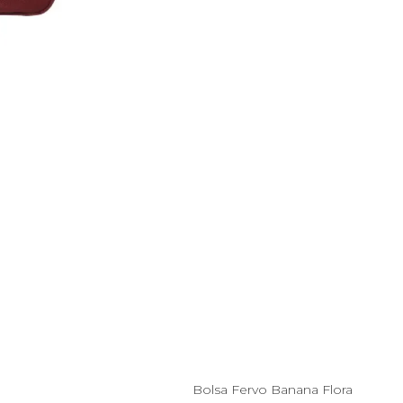
Esgotado
U
a
Bolsa Fervo Banana Flora