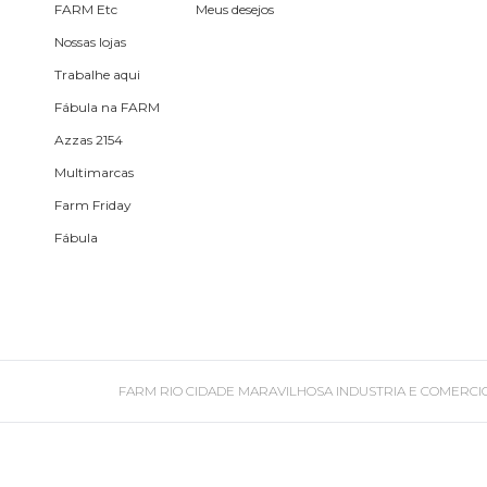
Planner
FARM Etc
Meus desejos
Nossas lojas
Pochete
Trabalhe aqui
Porta
Fábula na FARM
incenso e
Azzas 2154
incensário
Multimarcas
Porta
Farm Friday
isqueiro
Fábula
Sabonete
Skate
FARM RIO CIDADE MARAVILHOSA INDUSTRIA E COMERCIO DE ROU
Sling
Toalha