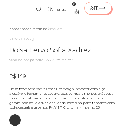
0
Entrar
ente
home
moda feminina
me leva
ref 353405_0227
Bolsa Fervo Sofia Xadrez
saiba mais
vendido por parceiro FARM
R$ 149
bolsa fervo sofia xadrez traz um design inovador com alça
ajustável e fechamento seguro. seus compartimentos práticos a
tornam ideal para o dia a dia e para momentos especiais,
garantindo estilo e funcionalidade. combina perfeitamente com
looks casuais e urbanos. FARM RIO original - inverno 25.
U