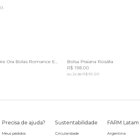
33
Incluir na mochila
Incluir na mochila
U
U
Mini Necessaire Ora Bolas Romance Em Flo
Bolsa Praiana Rosália
R$ 198,00
ou 2x de R$ 99,00
Incluir na mochila
Incluir na mochila
Incluir na mochila
Incluir na mochila
Precisa de ajuda?
Sustentabilidade
FARM Latam
Meus pedidos
Circularidade
Argentina