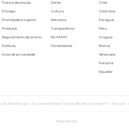
Troca e devolução
Gente
Chile
Entrega
Cultura
Colômbia
Promoções e cupons
Natureza
Paraguai
Produtos
Transparência
Peru
Regulamento de promo
Re-FARM
Uruguai
Políticas
Fornecedores
Bolívia
Aviso de privacidade
Venezuela
Panamá
Equador
PAS SA. - Av Coronel Phidias Tavora 360, Blc 1 Armazém 1 - Pavuna - Rio de
Mapa do site