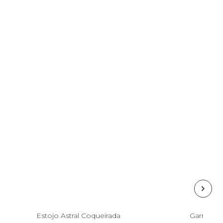
Esgotado
Estojo Astral Coqueirada
Garrafa 