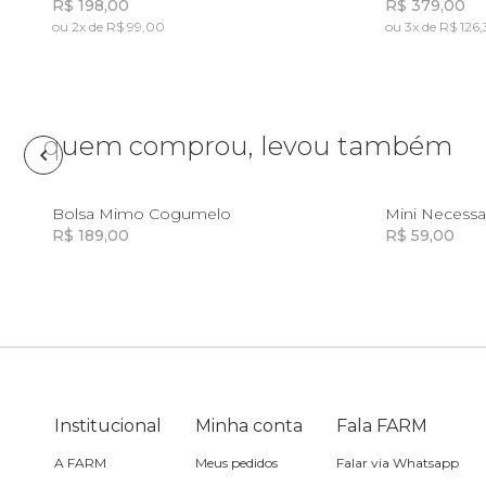
R$ 198,00
R$ 379,00
ou 2x de R$ 99,00
ou 3x de R$ 126,
Lancheira
Incluir na mochila
Incluir na mochila
Lenço
quem comprou, levou também
Mala
U
Bolsa Mimo Cogumelo
Meia
R$ 189,00
R$ 59,00
Incluir na mochila
Incluir na mochila
Necessaire
Óculos de sol
Institucional
Pin e patch
Minha conta
Fala FARM
A FARM
Meus pedidos
Falar via Whatsapp