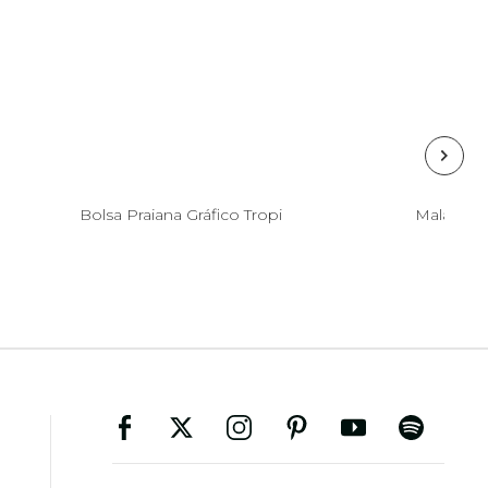
Esgotado
Bolsa Praiana Gráfico Tropi
Mala Me 