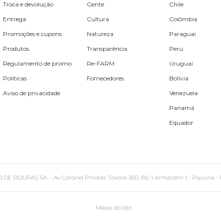
Troca e devolução
Gente
Chile
Entrega
Cultura
Colômbia
Promoções e cupons
Natureza
Paraguai
Produtos
Transparência
Peru
Regulamento de promo
Re-FARM
Uruguai
Políticas
Fornecedores
Bolívia
Aviso de privacidade
Venezuela
Panamá
Equador
PAS SA. - Av Coronel Phidias Tavora 360, Blc 1 Armazém 1 - Pavuna - Rio de
Mapa do site