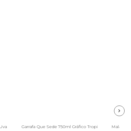
Esgotado
 Uva
Garrafa Que Sede 750ml Gráfico Tropi
Mala Me 