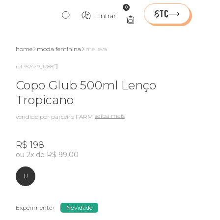
0
Entrar
nte
home
moda feminina
me leva
ref 357429_1288
Copo Glub 500ml Lenço
Tropicano
saiba mais
vendido por parceiro FARM
R$ 198
ou 2x de R$ 99,00
U
Experimente
Novidade