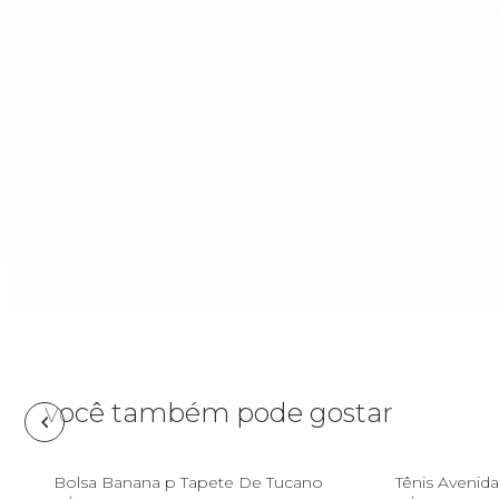
Cartão postal
Fantasia
Calça
Carteira
Acessório
Casaco
Cooler
Jeans
Corda de
celular
Praia
Espelho de
bolsa
Acessório
Estojo
Fone e
você também pode gostar
headphone
Frescobol
P
Bolsa Banana p Tapete De Tucano
Tênis Avenida