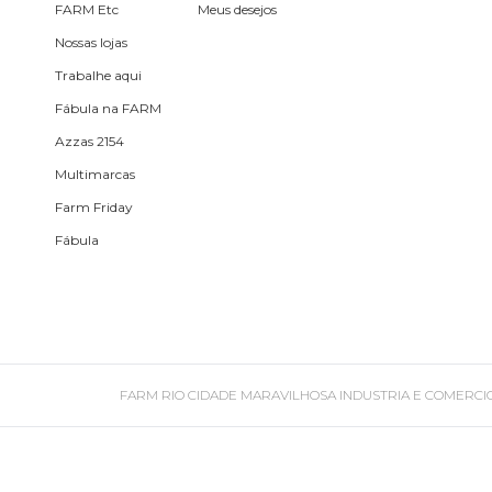
Planner
FARM Etc
Meus desejos
Nossas lojas
Pochete
Trabalhe aqui
Porta
Fábula na FARM
incenso e
Azzas 2154
incensário
Multimarcas
Porta
Farm Friday
isqueiro
Fábula
Sabonete
Skate
FARM RIO CIDADE MARAVILHOSA INDUSTRIA E COMERCIO DE ROU
Sling
Toalha