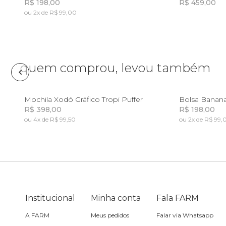
R$ 198,00
R$ 459,00
ou 2x de R$ 99,00
Lancheira
Incluir na mochila
Lenço
quem comprou, levou também
Mala
U
Mochila Xodó Gráfico Tropi Puffer
Bolsa Banan
Meia
R$ 398,00
R$ 198,00
ou 4x de R$ 99,50
ou 2x de R$ 99,
Incluir na mochila
Incluir na mochila
Necessaire
Óculos de sol
Institucional
Pin e patch
Minha conta
Fala FARM
A FARM
Meus pedidos
Falar via Whatsapp