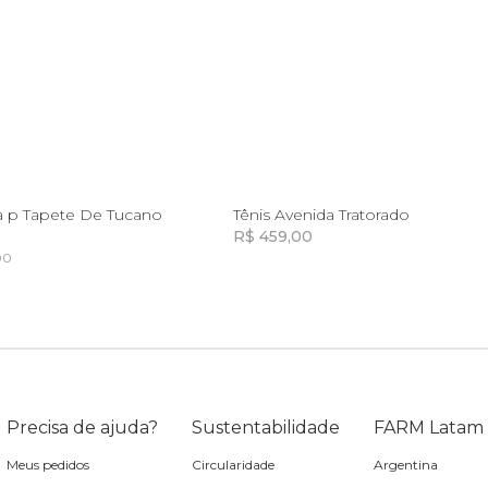
Incluir na mochila
P
39
a p Tapete De Tucano
Tênis Avenida Tratorado
R$ 459,00
00
Incluir na mochila
Incluir na mochila
Incluir na mochila
Incluir na mochila
Precisa de ajuda?
Sustentabilidade
FARM Latam
Meus pedidos
Circularidade
Argentina