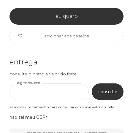
eu quero
adicionar aos desejos
entrega
consulte o prazo e valor do frete
digite seu cep
consultar
selecione um tamanho para consultar o prazo e valor do frete
não sei meu CEP
produto vendido por parceiro FARM
saiba mais