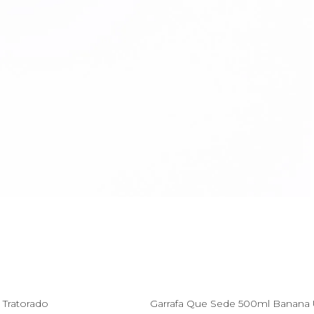
Esgotado
39
 Tratorado
Garrafa Que Sede 500ml Banana