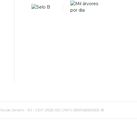
 Janeiro - RJ - CEP: 21535-510. CNPJ: 09.611.669/0005-18