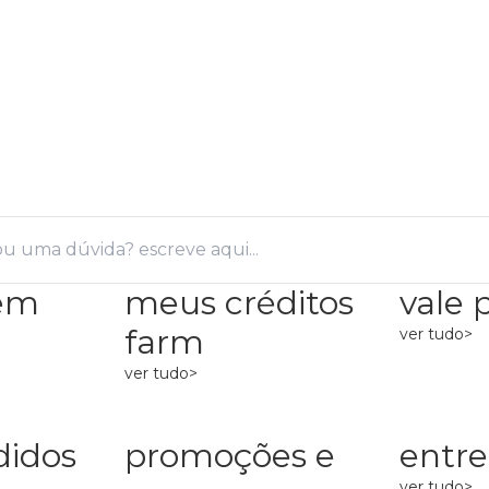
 em
meus créditos
vale 
farm
ver tudo>
ver tudo>
didos
promoções e
entr
ver tudo>