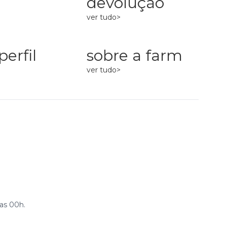
devolução
ver tudo>
erfil
sobre a farm
ver tudo>
as 00h.