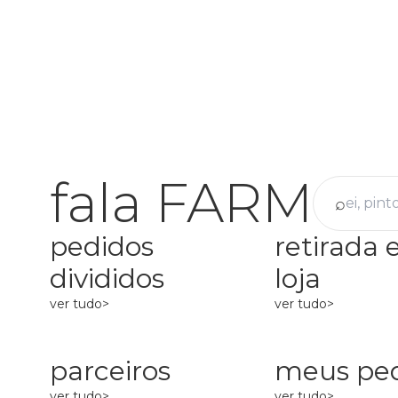
fala FARM
⌕
pedidos
retirada
divididos
loja
ver tudo>
ver tudo>
parceiros
meus pe
ver tudo>
ver tudo>