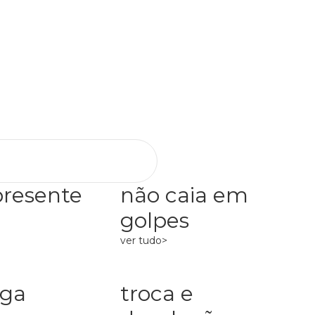
presente
não caia em
golpes
ver tudo>
ega
troca e