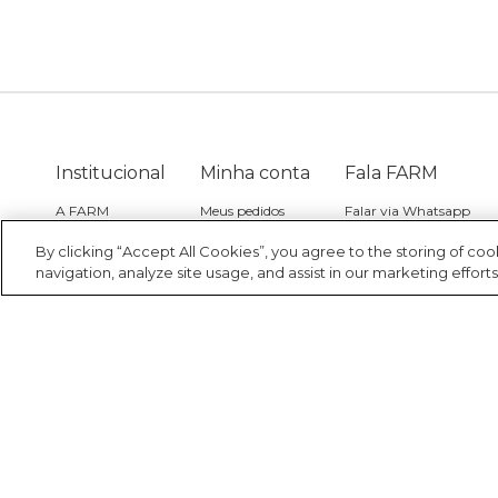
Institucional
Minha conta
Fala FARM
A FARM
Meus pedidos
Falar via Whatsapp
FARM Etc
Meus desejos
By clicking “Accept All Cookies”, you agree to the storing of co
navigation, analyze site usage, and assist in our marketing efforts
Nossas lojas
Trabalhe aqui
Fábula na FARM
Azzas 2154
Multimarcas
Farm Friday
Fábula