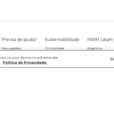
Precisa de ajuda?
Sustentabilidade
FARM Latam
Meus pedidos
Circularidade
Argentina
Troca e devolução
Gente
Chile
okies on your device to enhance site
Co
.
Política de Privacidade.
Entrega
Cultura
Colômbia
Promoções e cupons
Natureza
Paraguai
Produtos
Transparência
Peru
Regulamento de promo
Re-FARM
Uruguai
Políticas
Fornecedores
Bolívia
Aviso de privacidade
Venezuela
Panamá