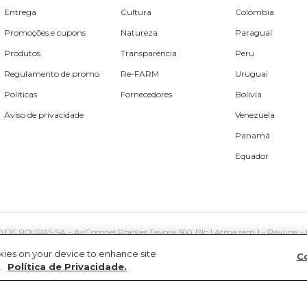
Entrega
Cultura
Colômbia
Promoções e cupons
Natureza
Paraguai
Produtos
Transparência
Peru
Regulamento de promo
Re-FARM
Uruguai
Políticas
Fornecedores
Bolívia
Aviso de privacidade
Venezuela
Panamá
Equador
PAS SA. - Av Coronel Phidias Tavora 360, Blc 1 Armazém 1 - Pavuna - Rio de
okies on your device to enhance site
Co
.
Política de Privacidade.
Mapa do site