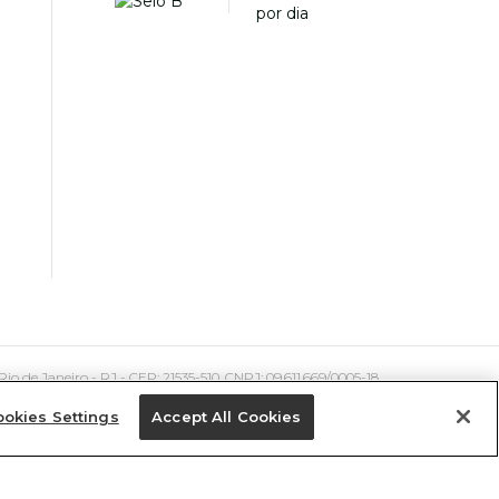
 Janeiro - RJ - CEP: 21535-510. CNPJ: 09.611.669/0005-18
okies Settings
Accept All Cookies