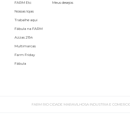
Planner
FARM Etc
Meus desejos
Nossas lojas
Pochete
Trabalhe aqui
Porta
Fábula na FARM
incenso e
Azzas 2154
incensário
Multimarcas
Porta
Farm Friday
isqueiro
Fábula
Sabonete
Skate
FARM RIO CIDADE MARAVILHOSA INDUSTRIA E COMERCIO DE ROU
Sling
Toalha