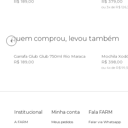
R$ 189,00
R$ 379,00
ou 3x de R$ 126,
Lancheira
Incluir na mochila
Incluir na mochila
Lenço
quem comprou, levou também
Mala
U
Garrafa Glub Glub 750ml Rio Maraca
Mochila Xodó 
Meia
R$ 189,00
R$ 398,00
ou 4x de R$ 99,
Incluir na mochila
Incluir na mochila
Necessaire
Óculos de sol
Institucional
Pin e patch
Minha conta
Fala FARM
A FARM
Meus pedidos
Falar via Whatsapp