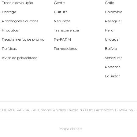
Troca e devolução
Gente
Chile
Entrega
Cultura
Colômbia
Promoções e cupons
Natureza
Paraguai
Produtos
Transparência
Peru
Regulamento de promo
Re-FARM
Uruguai
Políticas
Fornecedores
Bolívia
Aviso de privacidade
Venezuela
Panamá
Equador
PAS SA. - Av Coronel Phidias Tavora 360, Blc 1 Armazém 1 - Pavuna - Rio de
Mapa do site