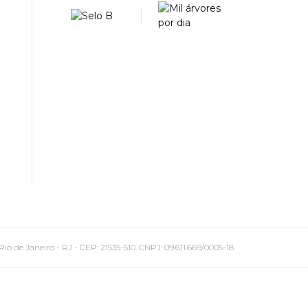
 Janeiro - RJ - CEP: 21535-510. CNPJ: 09.611.669/0005-18