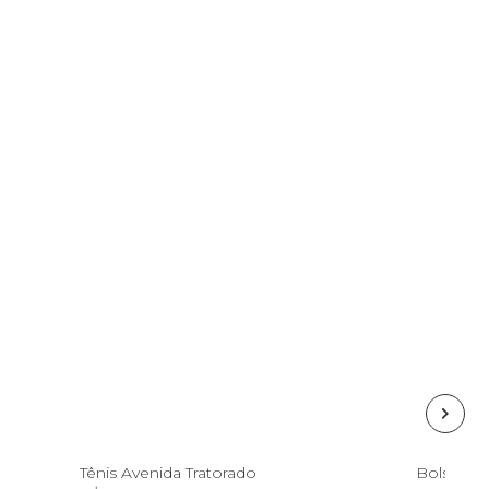
39
Tênis Avenida Tratorado
Bolsa Fer