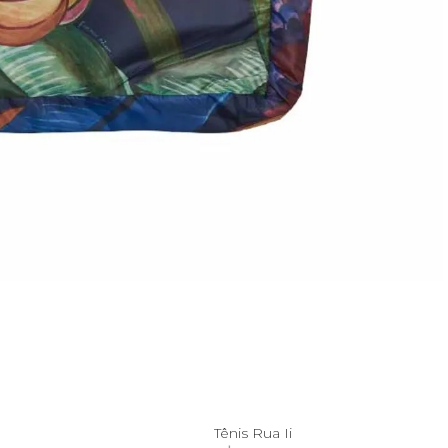
U
37
a
Tênis Rua Ii