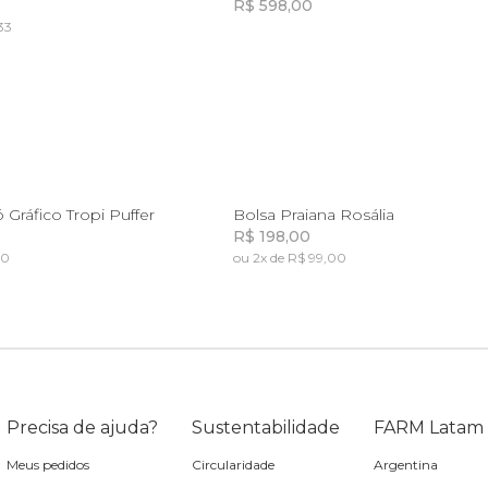
R$ 598,00
33
Incluir na mochila
Incluir na mochila
U
U
Gráfico Tropi Puffer
Bolsa Praiana Rosália
R$ 198,00
50
ou 2x de R$ 99,00
Incluir na mochila
Incluir na mochila
Incluir na mochila
Incluir na mochila
Precisa de ajuda?
Sustentabilidade
FARM Latam
Meus pedidos
Circularidade
Argentina