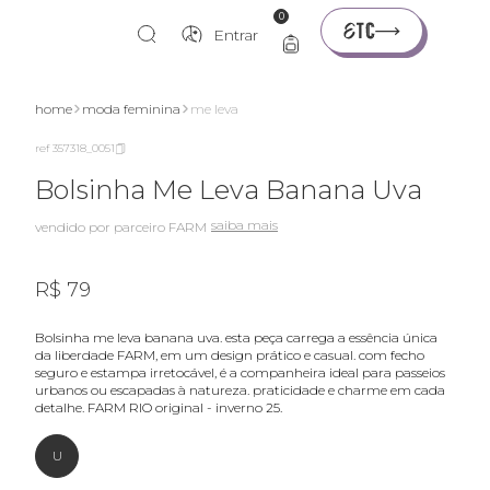
0
Entrar
xperimente
home
moda feminina
me leva
ref 357318_0051
Bolsinha Me Leva Banana Uva
saiba mais
vendido por parceiro FARM
R$ 79
bolsinha me leva banana uva. esta peça carrega a essência única
da liberdade FARM, em um design prático e casual. com fecho
seguro e estampa irretocável, é a companheira ideal para passeios
urbanos ou escapadas à natureza. praticidade e charme em cada
detalhe. FARM RIO original - inverno 25.
U