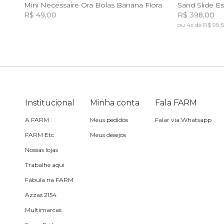
U
Mini Necessaire Ora Bolas Banana Flora
Sand Slide Es
R$ 49,00
R$ 398,00
Toalha
ou 4x de R$ 99,
Incluir na mochila
Incluir na mochila
Travesseiro
Vela
Institucional
Minha conta
Fala FARM
A FARM
Meus pedidos
Falar via Whatsapp
FARM Etc
Meus desejos
Nossas lojas
Trabalhe aqui
Fábula na FARM
Azzas 2154
Multimarcas