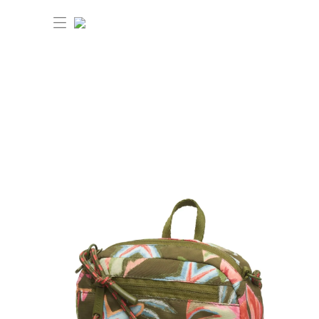
30% OFF ANIVERSÁRIO FARM
Novidades
Roupas
Novidades
Bazar
Roupas
Ver tudo
FARM Etc
Bazar