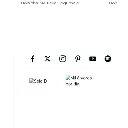
Bolsinha Me Leva Cogumelo
Bolsa Zir