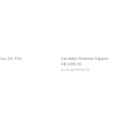
U
33
35
36
37
Céu De Flor
Sandália Rasteira Slipper
R$ 698,00
ou 6x de R$ 116,33
Incluir na mochila
Incluir na mochila
Incluir na mochila