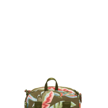
você merece 30% OFF pra comemorar com a gente
aproveita!
Experime