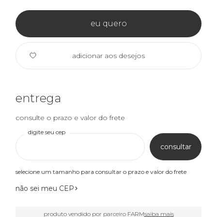
eu quero
adicionar aos desejos
entrega
consulte o prazo e valor do frete
digite seu cep
consultar
selecione um tamanho para consultar o prazo e valor do frete
não sei meu CEP
produto vendido por parceiro FARM
saiba mais