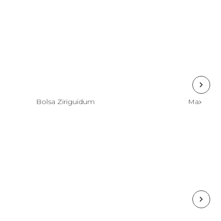
Esgotado
Bolsa Ziriguidum
Esgotado