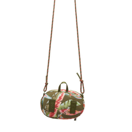
Frescobol
Lancheira
Lenço
Mala
Meia
Necessaire
Óculos de sol