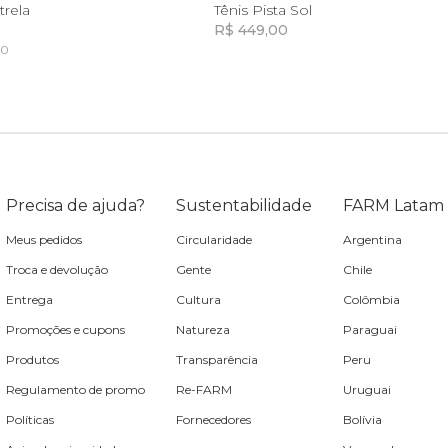
34
38
trela
Tênis Pista Sol
R$ 449,00
50
Incluir na mochila
Incluir na mochila
Incluir na mochila
Incluir na mochila
Precisa de ajuda?
Sustentabilidade
FARM Latam
Meus pedidos
Circularidade
Argentina
Troca e devolução
Gente
Chile
Entrega
Cultura
Colômbia
Promoções e cupons
Natureza
Paraguai
Produtos
Transparência
Peru
Regulamento de promo
Re-FARM
Uruguai
Políticas
Fornecedores
Bolívia