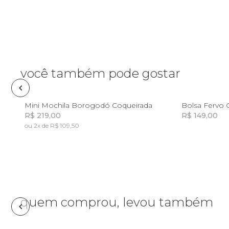
Pin e patch
Planner
Pochete
você também pode gostar
Porta
incenso e
U
Mini Mochila Borogodó Coqueirada
Bolsa Fervo 
incensário
R$ 219,00
R$ 149,00
Porta
ou 2x de R$ 109,50
isqueiro
Incluir na mochila
Incluir na mochila
Sabonete
Skate
quem comprou, levou também
Sling