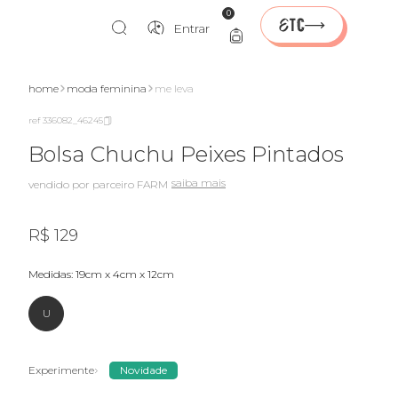
0
Entrar
nte
home
moda feminina
me leva
ref 336082_46245
Bolsa Chuchu Peixes Pintados
saiba mais
vendido por parceiro FARM
R$ 129
medidas: 19cm x 4cm x 12cm
U
Experimente
Novidade