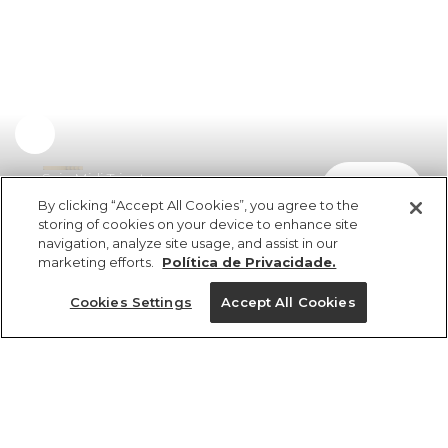
Saia Midi Tricot
comprar
R$ 449,00
R$ 336,75
By clicking “Accept All Cookies”, you agree to the
storing of cookies on your device to enhance site
navigation, analyze site usage, and assist in our
marketing efforts.
Política de Privacidade.
Cookies Settings
Accept All Cookies
ref 358093_1305
Saia Midi Tricot
Tamanhos
Tamanhos
Tamanhos
Tamanhos
R$ 449,00
R$ 336,75
3x R$ 112,25 sem juros