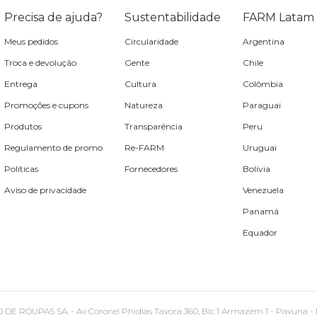
Precisa de ajuda?
Sustentabilidade
FARM Latam
Meus pedidos
Circularidade
Argentina
Troca e devolução
Gente
Chile
Entrega
Cultura
Colômbia
Promoções e cupons
Natureza
Paraguai
Produtos
Transparência
Peru
Regulamento de promo
Re-FARM
Uruguai
Políticas
Fornecedores
Bolívia
Aviso de privacidade
Venezuela
Panamá
Equador
PAS SA. - Av Coronel Phidias Tavora 360, Blc 1 Armazém 1 - Pavuna - Rio de