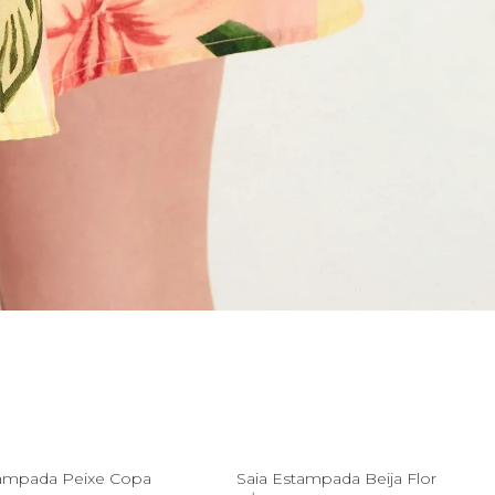
M
G
GG
G
GG
tampada Peixe Copa
Saia Estampada Beija Flor