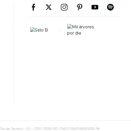
 Janeiro - RJ - CEP: 21535-510. CNPJ: 09.611.669/0005-18