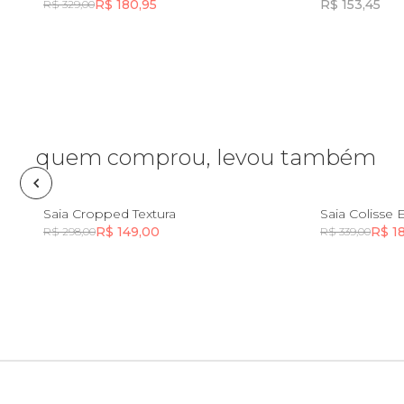
R$ 180,95
R$ 153,45
R$ 329,00
Lancheira
Incluir na mochila
Lenço
Mala
quem comprou, levou também
Meia
PP
P
M
G
GG
PP
Saia Cropped Textura
Saia Colisse 
R$ 149,00
R$ 1
R$ 298,00
R$ 339,00
Necessaire
Incluir na mochila
Óculos de sol
Pin e patch