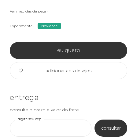
Ver medidas da peça
Experimente
Novidade
eu quero
adicionar aos desejos
entrega
consulte o prazo e valor do frete
digite seu cep
consultar