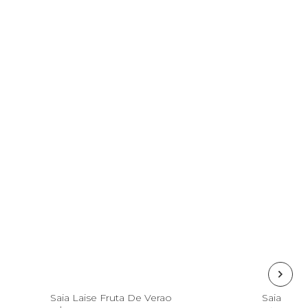
G
P
Saia Laise Fruta De Verao
Saia Bal