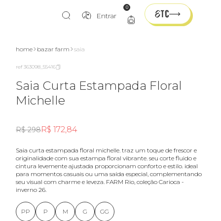
0
Entrar
home
bazar farm
saia
ref 363098_55416
Saia Curta Estampada Floral
Michelle
R$ 172,84
R$ 298
saia curta estampada floral michelle. traz um toque de frescor e
originalidade com sua estampa floral vibrante. seu corte fluido e
cintura levemente ajustada proporcionam conforto e estilo. ideal
para momentos casuais ou uma saída especial, complementando
seu visual com charme e leveza. FARM Rio, coleção Carioca -
inverno 26.
PP
P
M
G
GG