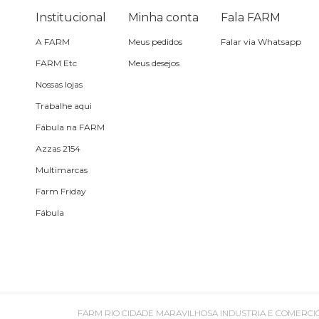
Planner
Institucional
Minha conta
Fala FARM
A FARM
Meus pedidos
Falar via Whatsapp
Pochete
FARM Etc
Meus desejos
Porta
Nossas lojas
incenso e
incensário
Trabalhe aqui
Porta
Fábula na FARM
isqueiro
Azzas 2154
Multimarcas
Sabonete
Farm Friday
Fábula
Skate
Sling
Toalha
FARM RIO CIDADE MARAVILHOSA INDUSTRIA E COMERCIO DE ROU