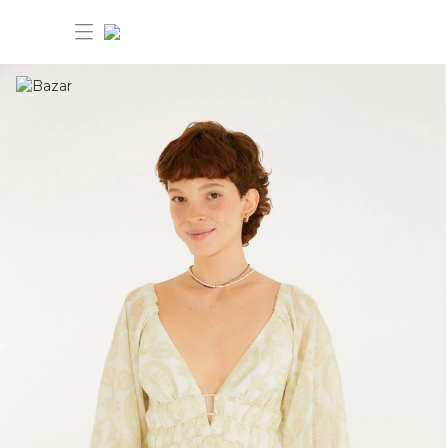
30% OFF ANIVERSÁRIO FARM
Novidades
Roupas
Novidades
Bazar
Roupas
Ver tudo
FARM Etc
Bazar