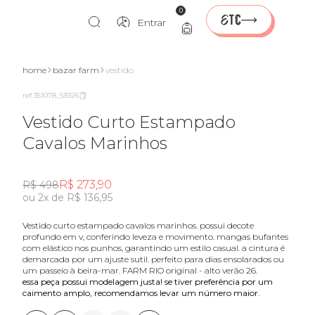
0
Entrar
home
bazar farm
vestido
ref 351078_53926
Vestido Curto Estampado
Cavalos Marinhos
R$ 273,90
R$ 498
ou 2x de R$ 136,95
vestido curto estampado cavalos marinhos. possui decote
profundo em v, conferindo leveza e movimento. mangas bufantes
com elástico nos punhos, garantindo um estilo casual. a cintura é
demarcada por um ajuste sutil. perfeito para dias ensolarados ou
um passeio à beira-mar. FARM RIO original - alto verão 26.
essa peça possui modelagem justa! se tiver preferência por um
caimento amplo, recomendamos levar um número maior.