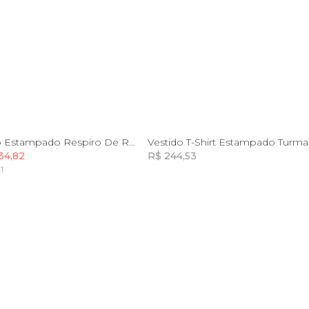
G
GG
P
Vestido Curto Estampado Respiro De Rio
Vestido T-Shirt Estampado Turma
34,82
R$ 244,53
1
Incluir na mochila
Incluir na mochila
Incluir na mochila