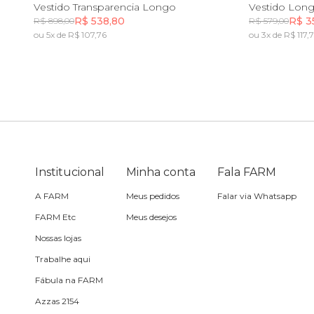
M
G
GG
Vestido Transparencia Longo
Vestido Longo
R$ 538,80
R$ 3
R$ 898,00
R$ 579,00
Toalha
ou 5x de R$ 107,76
ou 3x de R$ 117,
Incluir na mochila
Travesseiro
Vela
Institucional
Minha conta
Fala FARM
A FARM
Meus pedidos
Falar via Whatsapp
FARM Etc
Meus desejos
Nossas lojas
Trabalhe aqui
Fábula na FARM
Azzas 2154