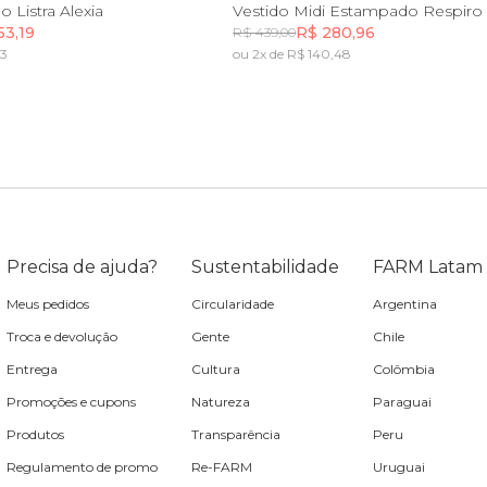
G
GG
GG
 Listra Alexia
Vestido Midi Estampado Respiro
53,19
R$ 280,96
R$ 439,00
73
ou 2x de R$ 140,48
Incluir na mochila
Incluir na mochila
Incluir na mochila
Precisa de ajuda?
Sustentabilidade
FARM Latam
Meus pedidos
Circularidade
Argentina
Troca e devolução
Gente
Chile
Entrega
Cultura
Colômbia
Promoções e cupons
Natureza
Paraguai
Produtos
Transparência
Peru
Regulamento de promo
Re-FARM
Uruguai