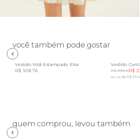
Pin e patch
Planner
Pochete
você também pode gostar
Porta
incenso e
P
G
GG
Vestido Midi Estampado Elsa
incensário
R$ 308,76
R$ 2
R$ 398,00
Porta
ou 2x de R$ 117,4
isqueiro
Incluir na mochila
Sabonete
Skate
quem comprou, levou também
Sling