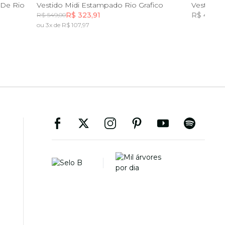
PP
P
M
G
GG
 De Rio
Vestido Midi Estampado Rio Grafico
Vestido 
R$ 323,91
R$ 402,5
R$ 549,00
ou 3x de R$ 107,97
Incluir na mochila