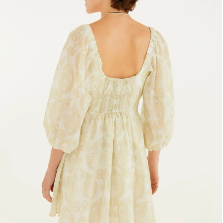
Frescobol
Lancheira
Lenço
Mala
Meia
Necessaire
Óculos de sol