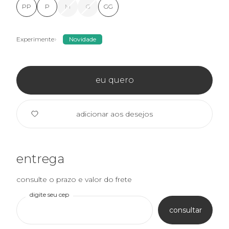
PP
P
M
G
GG
Experimente
Novidade
eu quero
adicionar aos desejos
entrega
consulte o prazo e valor do frete
digite seu cep
consultar