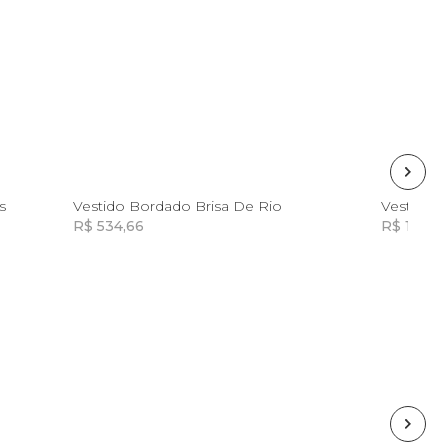
GG
s
Vestido Bordado Brisa De Rio
R$ 534,66
R$ 166,8
Incluir na mochila
Incluir na mochila