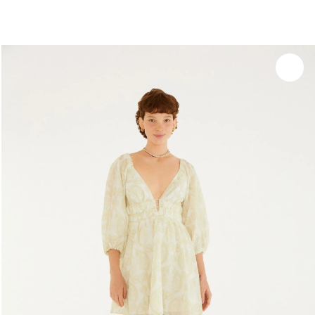
você merece 30% OFF pra comemorar com a gente
aproveita!
Experimente