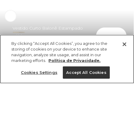
Vestido Curto Balonê Estampado
comprar
Diário De Verão
By clicking “Accept All Cookies”, you agree to the
R$ 439,00
R$ 241,45
storing of cookies on your device to enhance site
navigation, analyze site usage, and assist in our
marketing efforts.
Política de Privacidade.
Cookies Settings
Accept All Cookies
ref 351630_53934
Vestido Curto Balonê
Estampado Diário De
Tamanhos
Verão
R$ 439,00
R$ 241,45
PP
P
M
G
GG
2x R$ 120,72 sem juros