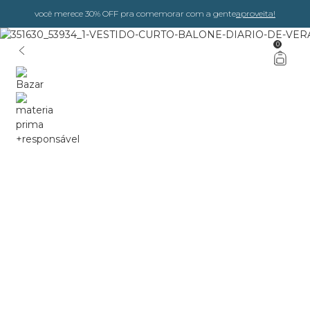
você merece 30% OFF pra comemorar com a gente
aproveita!
0