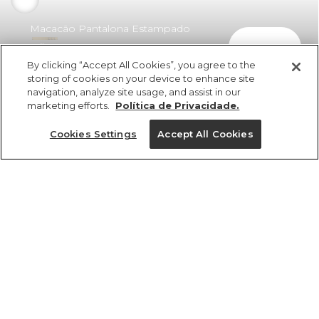
Macacão Pantalona Estampado
comprar
Milena
By clicking “Accept All Cookies”, you agree to the
R$ 598,00
R$ 400,66
storing of cookies on your device to enhance site
navigation, analyze site usage, and assist in our
marketing efforts.
Política de Privacidade.
Cookies Settings
Accept All Cookies
ref 360699_56737
Macacão Pantalona
Estampado Milena
Tamanhos
R$ 598,00
R$ 400,66
4x R$ 100,16 sem juros
GG
PP
P
G
M
tamanhos
1 un.
1 un.
PP
P
M
G
GG