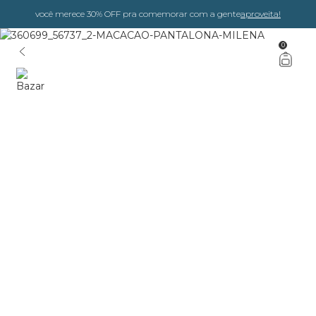
você merece 30% OFF pra comemorar com a gente
aproveita!
0