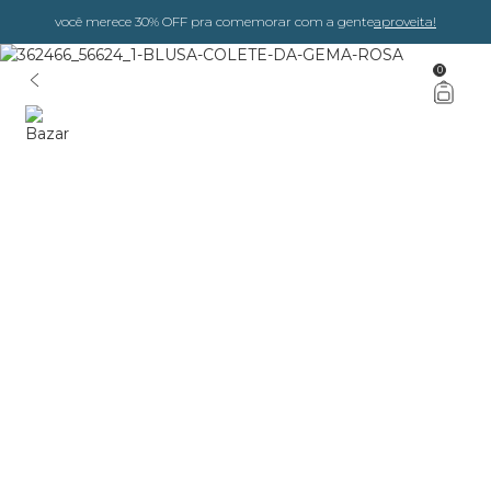
você merece 30% OFF pra comemorar com a gente
aproveita!
0