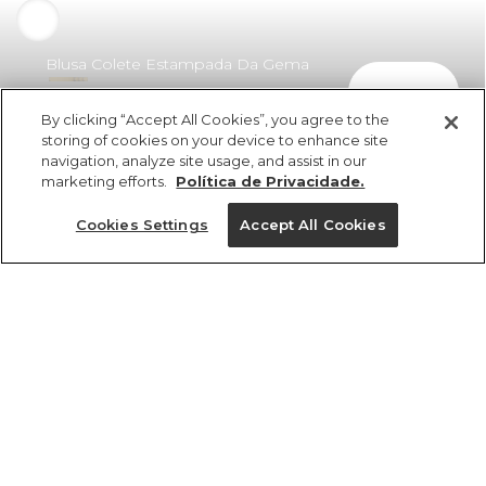
Blusa Colete Estampada Da Gema
comprar
Rosa
By clicking “Accept All Cookies”, you agree to the
R$ 329,00
R$ 203,98
storing of cookies on your device to enhance site
navigation, analyze site usage, and assist in our
marketing efforts.
Política de Privacidade.
Cookies Settings
Accept All Cookies
ref 362466_56624
Blusa Colete
Estampada Da
Tamanhos
Tamanhos
Tamanhos
Tamanhos
Gema Rosa
R$ 329,00
R$ 203,98
PP
PP
PP
PP
P
P
P
P
GG
M
M
M
M
G
G
G
GG
GG
GG
G
2x R$ 101,99 sem juros
1 un.