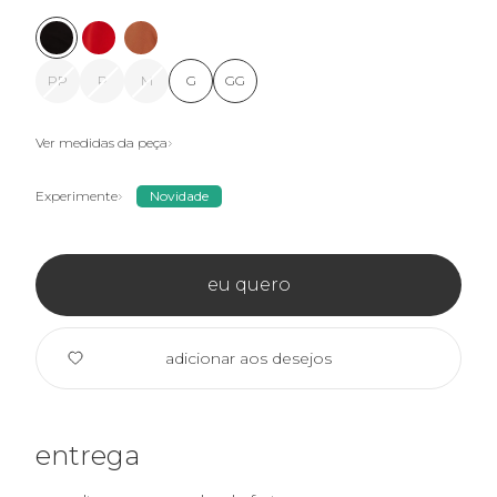
PP
P
M
G
GG
Ver medidas da peça
Experimente
Novidade
eu quero
adicionar aos desejos
entrega