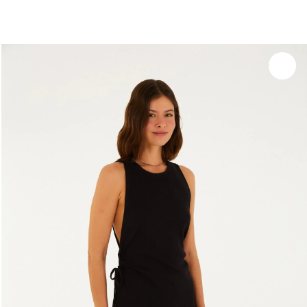
você merece 30% OFF pra comemorar com a gente
aproveita!
Experimente