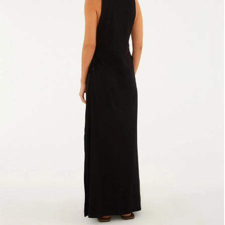
Fone e headphone
Frescobol
Lancheira
Lenço
Mala
Meia
Necessaire