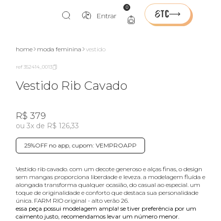
0
Entrar
home
moda feminina
vestido
ref 352414_0013
Vestido Rib Cavado
R$ 379
ou 3x de R$ 126,33
25%OFF no app, cupom: VEMPROAPP
vestido rib cavado. com um decote generoso e alças finas, o design
sem mangas proporciona liberdade e leveza. a modelagem fluída e
alongada transforma qualquer ocasião, do casual ao especial. um
toque de originalidade e conforto que destaca sua personalidade
única. FARM RIO original - alto verão 26.
essa peça possui modelagem ampla! se tiver preferência por um
caimento justo, recomendamos levar um número menor.