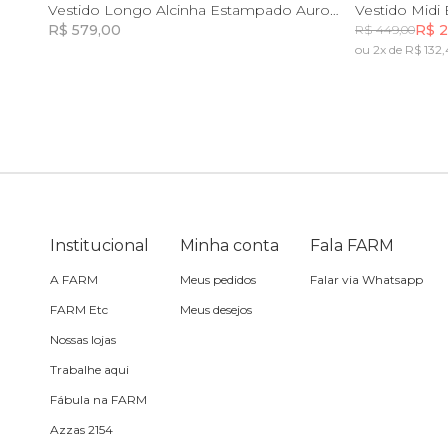
P
M
G
GG
PP
Vestido Longo Alcinha Estampado Aurora
R$ 579,00
R$ 2
R$ 449,00
Sling
ou 2x de R$ 132,
Incluir na mochila
Toalha
Travesseiro
Vela
Institucional
Minha conta
Fala FARM
A FARM
Meus pedidos
Falar via Whatsapp
FARM Etc
Meus desejos
Nossas lojas
Trabalhe aqui
Fábula na FARM
Azzas 2154