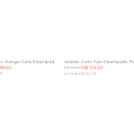
P
M
G
GG
PP
P
M
G
G
Vestido Longo Manga Curta Estampado Doce Encanto
Vestido Curto Tule Estampado Fl
88,60
R$ 314,30
R$ 449,00
15
ou 3x de R$ 104,76
Incluir na mochila
Incluir na mochila