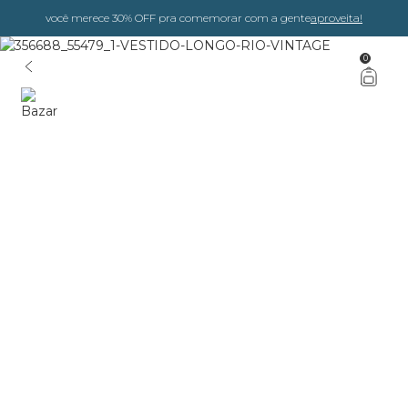
você merece 30% OFF pra comemorar com a gente
aproveita!
0