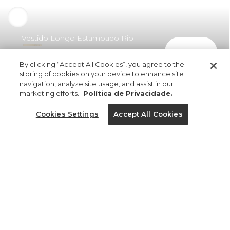
Vestido Longo Estampado Rio
comprar
Vintage
By clicking “Accept All Cookies”, you agree to the
R$ 498,00
R$ 293,82
storing of cookies on your device to enhance site
navigation, analyze site usage, and assist in our
marketing efforts.
Política de Privacidade.
Cookies Settings
Accept All Cookies
ref 356688_55479
Vestido Longo
Estampado Rio
Tamanhos
Vintage
R$ 498,00
R$ 293,82
PP
P
M
G
GG
2x R$ 146,91 sem juros
1 un.