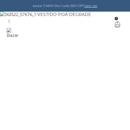
bazar FARM Rio: tudo 50% OFF
vem ver
0