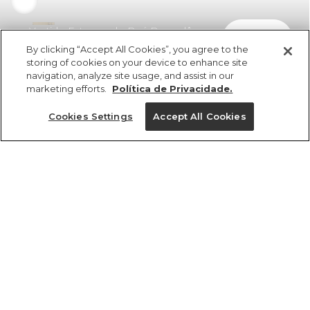
Vestido Estampado Poá Degradê
comprar
R$ 549,00
R$ 274,50
By clicking “Accept All Cookies”, you agree to the
storing of cookies on your device to enhance site
navigation, analyze site usage, and assist in our
marketing efforts.
Política de Privacidade.
Cookies Settings
Accept All Cookies
ref 363522_57676
Vestido Estampado
Poá Degradê
Tamanhos
R$ 549,00
R$ 274,50
2x R$ 137,25 sem juros
GG
PP
P
G
M
tamanhos
1 un.
1 un.
PP
P
M
G
GG
Ver medidas da peça