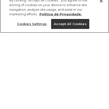
By clicking “Accept All Cookies”, you agree to the
storing of cookies on your device to enhance site
navigation, analyze site usage, and assist in our
marketing efforts.
Política de Privacidade.
Cookies Settings
Accept All Cookies
ref 350639_5287
Vestido Curto Lastex
Tamanhos
R$ 398,00
4x R$ 99,50 sem juros
PP
P
M
G
GG
tamanhos
1 un.
PP
P
M
G
GG
1 un.
Ver medidas da peça
Ver medidas da peça
Experimente
Novidade