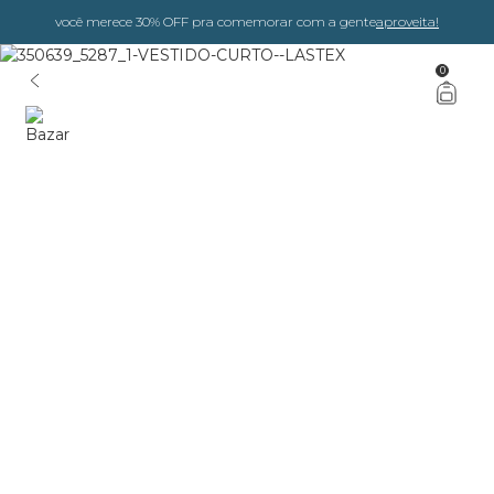
você merece 30% OFF pra comemorar com a gente
aproveita!
0