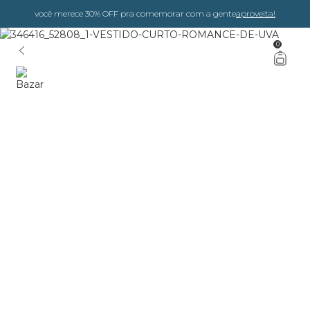
você merece 30% OFF pra comemorar com a gente
aproveita!
0