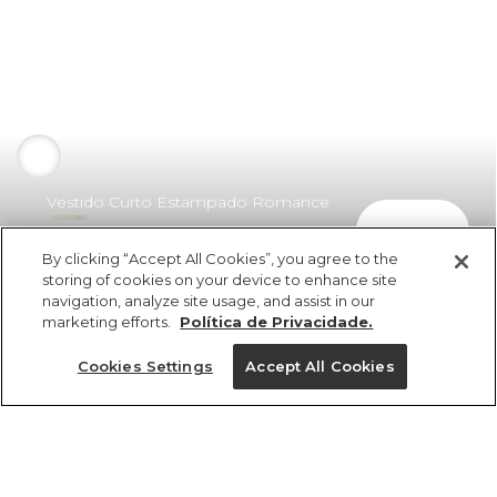
Vestido Curto Estampado Romance
comprar
De Uva
By clicking “Accept All Cookies”, you agree to the
R$ 398,00
R$ 202,98
storing of cookies on your device to enhance site
navigation, analyze site usage, and assist in our
marketing efforts.
Política de Privacidade.
Cookies Settings
Accept All Cookies
ref 346416_52808
Vestido Curto
Estampado
Tamanhos
Romance De Uva