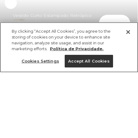
Vestido Curto Estampado Retrópico
comprar
Lenço
By clicking “Accept All Cookies”, you agree to the
R$ 498,00
R$ 348,60
storing of cookies on your device to enhance site
navigation, analyze site usage, and assist in our
marketing efforts.
Política de Privacidade.
Cookies Settings
Accept All Cookies
ref 360711_57020
Vestido Curto
Estampado
Tamanhos
Retrópico Lenço
R$ 498,00
R$ 348,60
P
M
PP
G
GG
3x R$ 116,20 sem juros
1 un.
tamanhos