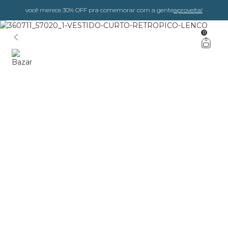
você merece 30% OFF pra comemorar com a gente
aproveita!
0