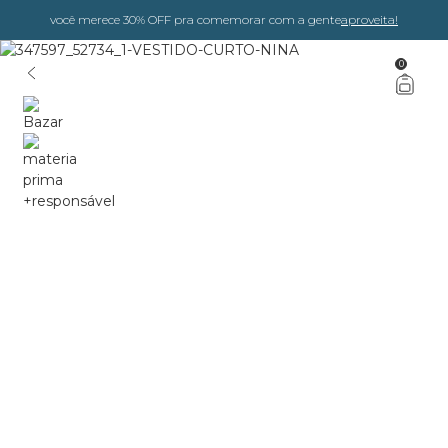
você merece 30% OFF pra comemorar com a gente
aproveita!
0