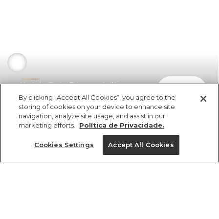
Vestido Curto Estampado Nina
comprar
R$ 359,00
R$ 193,86
By clicking “Accept All Cookies”, you agree to the
storing of cookies on your device to enhance site
navigation, analyze site usage, and assist in our
marketing efforts.
Política de Privacidade.
Cookies Settings
Accept All Cookies
ref 347597_52734
Vestido Curto
Estampado Nina
Tamanhos
R$ 359,00
R$ 193,86