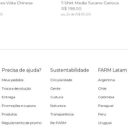
M
G
GG
PP
P
M
G
G
tes Vista Chinesa
T-Shirt Media Tucano Carioca
R$ 198,00
50
ou 2x de R$ 99,00
Incluir na mochila
Incluir na mochila
Precisa de ajuda?
Sustentabilidade
FARM Latam
Meus pedidos
Circularidade
Argentina
Troca e devolução
Gente
Chile
Entrega
Cultura
Colômbia
Promoções e cupons
Natureza
Paraguai
Produtos
Transparência
Peru
Regulamento de promo
Re-FARM
Uruguai