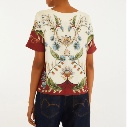
Frescobol
Lancheira
Lenço
Mala
Meia
Necessaire
Óculos de sol