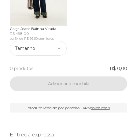
Calça Jeans Bainha Virada
R$ 498,00
ou 5x de R$ 99,60 sem juros
Tamanho
0 produtos
R$ 0,00
Adicionar à mochila
produto vendido por parceiro FARM
saiba mais
Entrega expressa