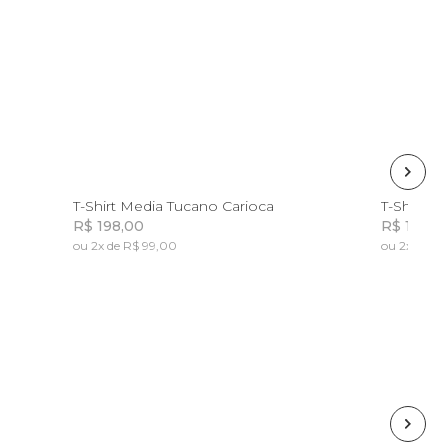
G
PP
P
M
G
GG
P
T-Shirt Media Tucano Carioca
T-Shirt M
R$ 198,00
R$ 198,0
ou 2x de R$ 99,00
ou 2x de R$
Incluir na mochila