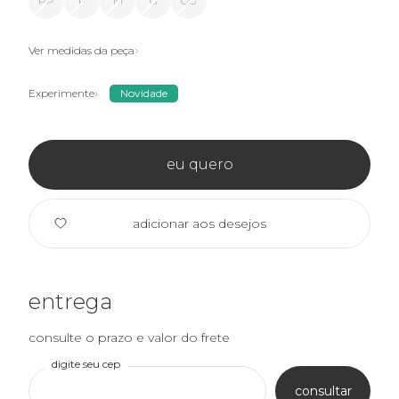
PP
P
M
G
GG
Ver medidas da peça
Experimente
Novidade
eu quero
adicionar aos desejos
entrega
consulte o prazo e valor do frete
digite seu cep
consultar