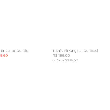
P
M
G
GG
PP
P
M
G
G
ca Encanto Do Rio
T-Shirt Fit Original Do Brasil
38,60
R$ 198,00
ou 2x de R$ 99,00
Incluir na mochila
Incluir na mochila