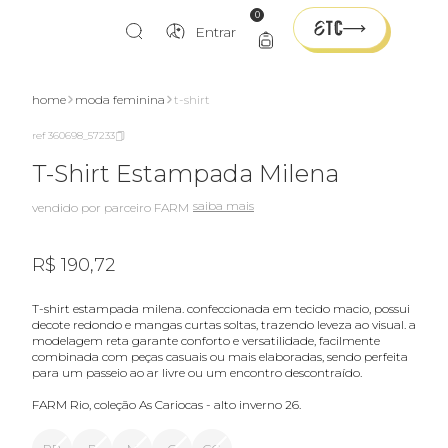
0
Entrar
home
moda feminina
t-shirt
ref 360698_57233
T-Shirt Estampada Milena
saiba mais
vendido por parceiro FARM
R$ 190,72
t-shirt estampada milena. confeccionada em tecido macio, possui
decote redondo e mangas curtas soltas, trazendo leveza ao visual. a
modelagem reta garante conforto e versatilidade, facilmente
combinada com peças casuais ou mais elaboradas, sendo perfeita
para um passeio ao ar livre ou um encontro descontraído.
FARM Rio, coleção As Cariocas - alto inverno 26.