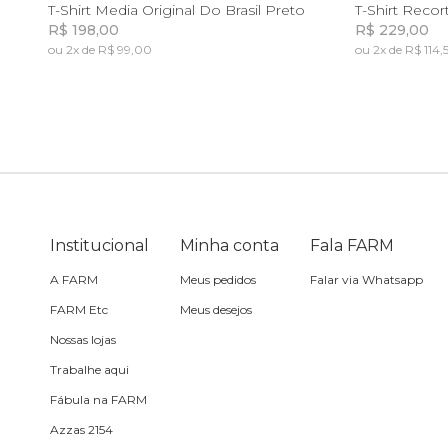
PP
P
M
G
GG
P
T-Shirt Media Original Do Brasil Preto
T-Shirt Recor
R$ 198,00
R$ 229,00
Toalha
ou 2x de R$ 99,00
ou 2x de R$ 114,
Incluir na mochila
Travesseiro
Vela
Institucional
Minha conta
Fala FARM
A FARM
Meus pedidos
Falar via Whatsapp
FARM Etc
Meus desejos
Nossas lojas
Trabalhe aqui
Fábula na FARM
Azzas 2154