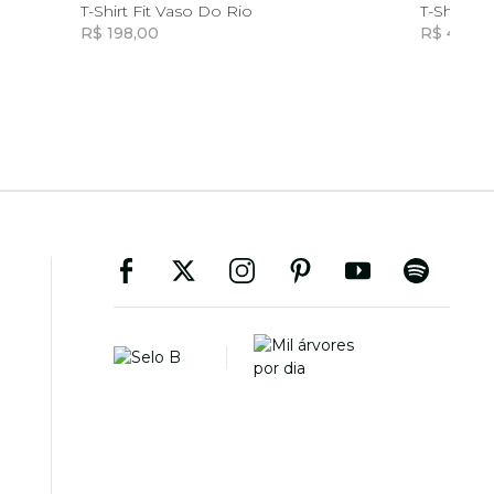
G
P
M
G
GG
T-Shirt Fit Vaso Do Rio
T-Shirt Tri
R$ 198,00
R$ 498,0
Incluir na mochila