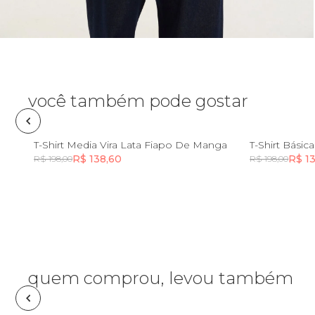
Pin e patch
Planner
Pochete
você também pode gostar
Porta
incenso e
PP
P
M
G
GG
PP
T-Shirt Media Vira Lata Fiapo De Manga
T-Shirt Bási
incensário
R$ 138,60
R$ 1
R$ 198,00
R$ 198,00
Porta
isqueiro
Incluir na mochila
Sabonete
Skate
quem comprou, levou também
Sling