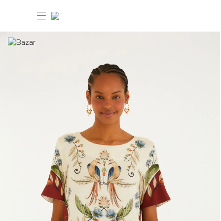
30% OFF ANIVERSÁRIO FARM
Novidades
Roupas
Novidades
Bazar
Roupas
Ver tudo
FARM Etc
Bazar