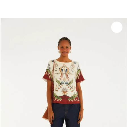
você merece 30% OFF pra comemorar com a gente
aproveita!
Experimente