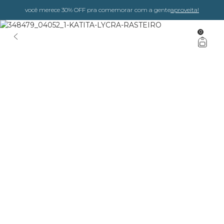
você merece 30% OFF pra comemorar com a gente
aproveita!
0