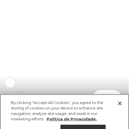
Rasteira Katita Lycra
comprar
R$ 298,00
By clicking “Accept All Cookies”, you agree to the
storing of cookies on your device to enhance site
navigation, analyze site usage, and assist in our
marketing efforts.
Política de Privacidade.