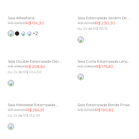
Saia Alfaiataria
Saia Estampada Jardim De Azaléias
R$ 249,00
R$ 329,00
R$ 174,30
R$ 230,30
ou 2x de R$ 115,15
+2
Saia Double Estampada Ostra Fresca
Saia Curta Estampada Lenço Alina
R$ 298,00
R$ 298,00
R$ 208,60
R$ 175,82
ou 2x de R$ 104,30
Saia Matelassê Estampada Milena
Saia Estampada Borda Praia
R$ 449,00
R$ 329,00
R$ 264,91
R$ 190,82
ou 2x de R$ 132,45