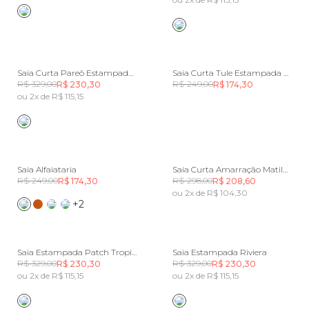
Saia Curta Pareô Estampada Luna
Saia Curta Tule Estampada Mesa De Chá
R$ 329,00
R$ 249,00
R$ 230,30
R$ 174,30
ou 2x de R$ 115,15
Saia Alfaiataria
Saia Curta Amarração Matilha
R$ 249,00
R$ 298,00
R$ 174,30
R$ 208,60
ou 2x de R$ 104,30
+2
Saia Estampada Patch Tropical
Saia Estampada Riviera
R$ 329,00
R$ 329,00
R$ 230,30
R$ 230,30
ou 2x de R$ 115,15
ou 2x de R$ 115,15