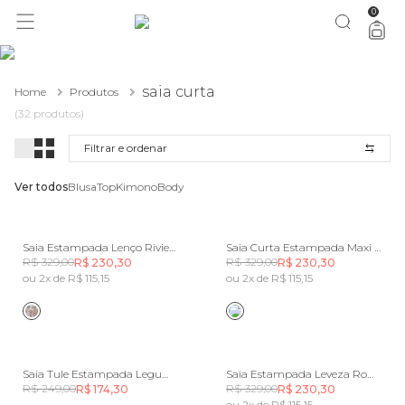
0
você merece 30% OFF pra comemorar com a gente
aproveita!
saia curta
Home
Produtos
(32 produtos)
Filtrar e ordenar
Ver todos
Blusa
Top
Kimono
Body
Saia Estampada Lenço Riviera
Saia Curta Estampada Maxi Conchas
R$ 329,00
R$ 329,00
R$ 230,30
R$ 230,30
ou 2x de R$ 115,15
ou 2x de R$ 115,15
Saia Tule Estampada Legumes
Saia Estampada Leveza Romântica
R$ 249,00
R$ 329,00
R$ 174,30
R$ 230,30
ou 2x de R$ 115,15