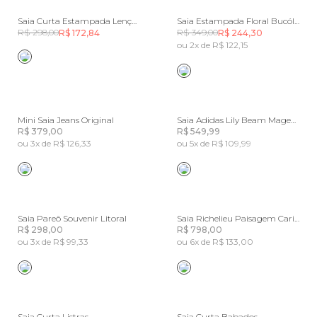
Saia Curta Estampada Lenço Polina
Saia Estampada Floral Bucólico
R$ 298,00
R$ 349,00
R$ 172,84
R$ 244,30
ou 2x de R$ 122,15
Mini Saia Jeans Original
Saia Adidas Lily Beam Magenta
R$ 379,00
R$ 549,99
ou 3x de R$ 126,33
ou 5x de R$ 109,99
Saia Pareô Souvenir Litoral
Saia Richelieu Paisagem Carioca
R$ 298,00
R$ 798,00
ou 3x de R$ 99,33
ou 6x de R$ 133,00
Saia Curta Listras
Saia Curta Babados