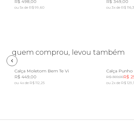
R$ 498,00
R$ 349,00
ou 5x de R$ 99,60
ou 3x de R$ 116,
Frescobol
Incluir na mochila
Lancheira
Lenço
quem comprou, levou também
Mala
P
M
G
GG
PP
Calça Moletom Bem Te Vi
Calça Punho
R$ 449,00
R$ 2
R$ 369,00
Meia
ou 4x de R$ 112,25
ou 2x de R$ 129,
Incluir na mochila
Necessaire
Óculos de sol