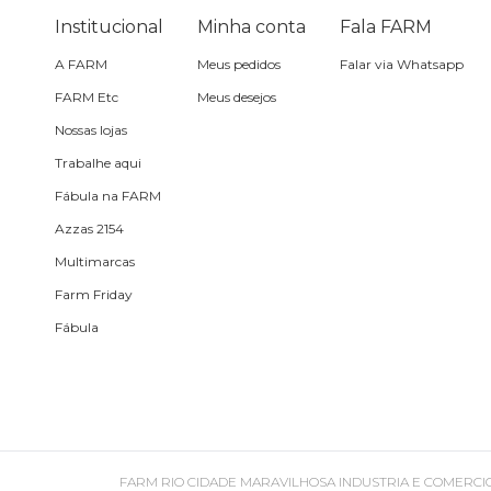
Pin e patch
Institucional
Minha conta
Fala FARM
A FARM
Meus pedidos
Falar via Whatsapp
Planner
FARM Etc
Meus desejos
Nossas lojas
Pochete
Trabalhe aqui
Porta
Fábula na FARM
incenso e
incensário
Azzas 2154
Porta
Multimarcas
isqueiro
Farm Friday
Fábula
Sabonete
Skate
Sling
FARM RIO CIDADE MARAVILHOSA INDUSTRIA E COMERCIO DE ROU