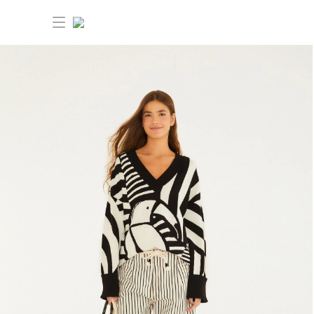
30% OFF ANIVERSÁRIO FARM
Novidades
Roupas
Novidades
Bazar
Roupas
Ver tudo
FARM Etc
Bazar