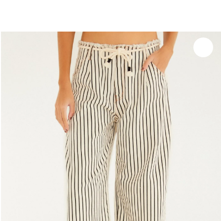
você merece 30% OFF pra comemorar com a gente
aproveita!
Experimente