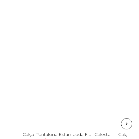
46
PP
P
M
G
GG
P
Calça Pantalona Estampada Flor Celeste
Calça Pu