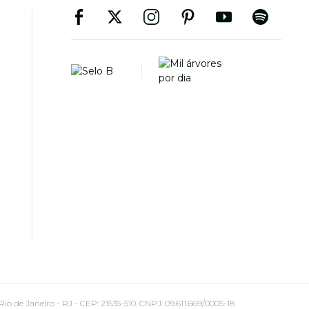
 Janeiro - RJ - CEP: 21535-510. CNPJ: 09.611.669/0005-18