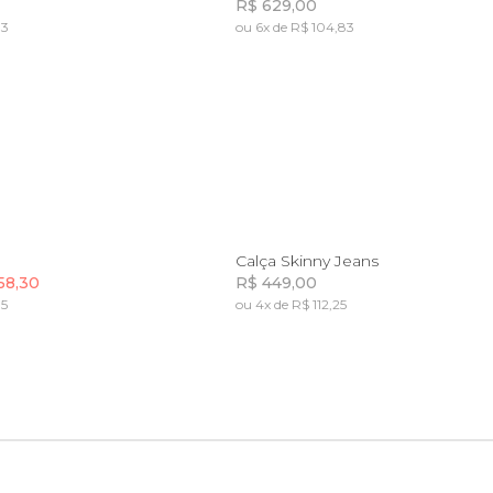
R$ 629,00
33
ou 6x de R$ 104,83
Incluir na mochila
Incluir na mochila
P
M
G
GG
34
36
38
42
44
Calça Skinny Jeans
58,30
R$ 449,00
15
ou 4x de R$ 112,25
Incluir na mochila
Incluir na mochila