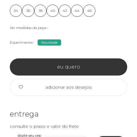
34
36
38
40
42
44
46
Ver medidas da peça
Experimente
Novidade
eu quero
adicionar aos desejos
entrega
consulte o prazo e valor do frete
digite seu cep