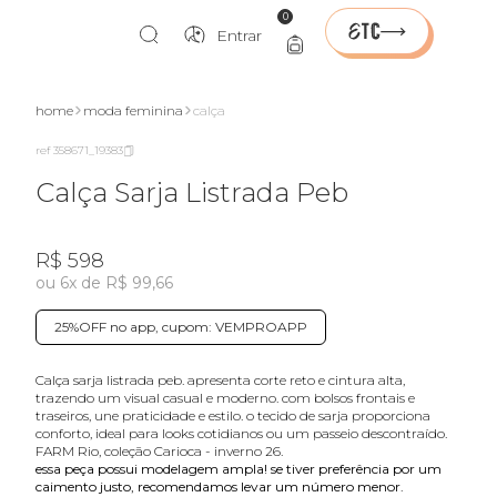
0
Entrar
home
moda feminina
calça
ref 358671_19383
Calça Sarja Listrada Peb
R$ 598
ou 6x de R$ 99,66
25%OFF no app, cupom: VEMPROAPP
calça sarja listrada peb. apresenta corte reto e cintura alta,
trazendo um visual casual e moderno. com bolsos frontais e
traseiros, une praticidade e estilo. o tecido de sarja proporciona
conforto, ideal para looks cotidianos ou um passeio descontraído.
FARM Rio, coleção Carioca - inverno 26.
essa peça possui modelagem ampla! se tiver preferência por um
caimento justo, recomendamos levar um número menor.