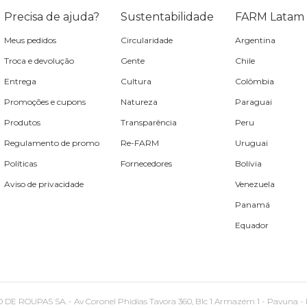
Precisa de ajuda?
Sustentabilidade
FARM Latam
Meus pedidos
Circularidade
Argentina
Troca e devolução
Gente
Chile
Entrega
Cultura
Colômbia
Promoções e cupons
Natureza
Paraguai
Produtos
Transparência
Peru
Regulamento de promo
Re-FARM
Uruguai
Políticas
Fornecedores
Bolívia
Aviso de privacidade
Venezuela
Panamá
Equador
PAS SA. - Av Coronel Phidias Tavora 360, Blc 1 Armazém 1 - Pavuna - Rio de