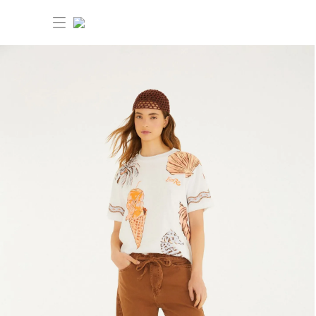
30% OFF ANIVERSÁRIO FARM
Novidades
Roupas
Novidades
Bazar
Roupas
Ver tudo
FARM Etc
Bazar