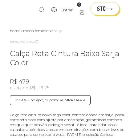
0
Entrar
home
moda feminina
calça
ref 357596_07635
Calça Reta Cintura Baixa Sarja
Color
R$ 479
ou 4x de R$ 119,75
25%OFF no app, cupom: VEMPROAPP
calça reta cintura baixa sarja color. confeccionada em sarja, possui
corte reto e cós com ajuste por amarração, garantindo conforto
em qualquer ocasião. o design versátil é ideal para criar looks
casuais e autênticos. aposte em combinações com blusas leves ou
casacos para completar o visual. FARM Rio, coleção Carioca -