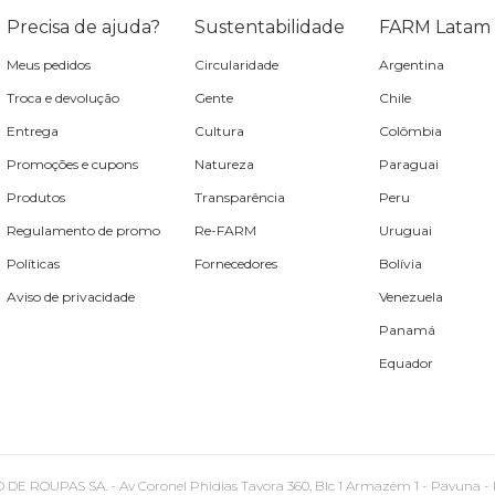
Precisa de ajuda?
Sustentabilidade
FARM Latam
Meus pedidos
Circularidade
Argentina
Troca e devolução
Gente
Chile
Entrega
Cultura
Colômbia
Promoções e cupons
Natureza
Paraguai
Produtos
Transparência
Peru
Regulamento de promo
Re-FARM
Uruguai
Políticas
Fornecedores
Bolívia
Aviso de privacidade
Venezuela
Panamá
Equador
PAS SA. - Av Coronel Phidias Tavora 360, Blc 1 Armazém 1 - Pavuna - Rio de