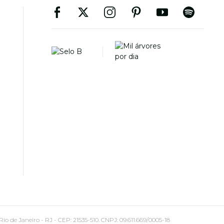
 Janeiro - RJ - CEP: 21535-510. CNPJ: 09.611.669/0005-18