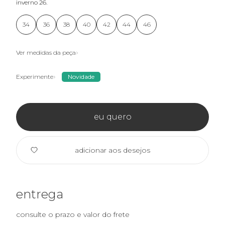
inverno 26.
34
36
38
40
42
44
46
Ver medidas da peça
Experimente
Novidade
eu quero
adicionar aos desejos
entrega
consulte o prazo e valor do frete