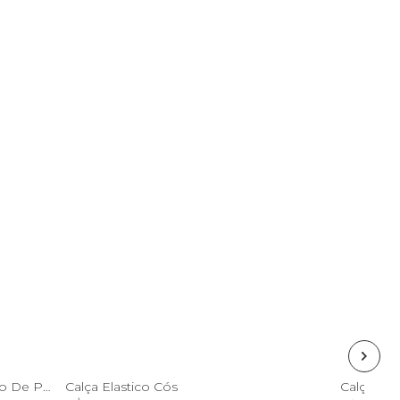
G
P
M
GG
P
Calça Pantalona Estampada Canto De Pássaro
Calça Elastico Cós
Calça Pa