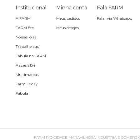
Necessaire
Institucional
Minha conta
Fala FARM
A FARM
Meus pedidos
Falar via Whatsapp
Óculos de sol
FARM Etc
Meus desejos
Nossas lojas
Pin e patch
Trabalhe aqui
Fábula na FARM
Planner
Azzas 2154
Multimarcas
Pochete
Farm Friday
Fábula
Porta incenso e incensário
Porta isqueiro
Sabonete
FARM RIO CIDADE MARAVILHOSA INDUSTRIA E COMERCIO DE ROU