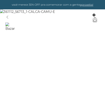
você merece 30% OFF pra comemorar com a gente
aproveita!
0