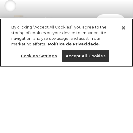
Calça Estampada Camu
comprar
R$ 459,00
R$ 321,30
By clicking “Accept All Cookies”, you agree to the
storing of cookies on your device to enhance site
navigation, analyze site usage, and assist in our
marketing efforts.
Política de Privacidade.
Cookies Settings
Accept All Cookies
ref 361112_56713
Calça Estampada
Camu
Tamanhos
R$ 459,00
R$ 321,30
3x R$ 107,10 sem juros
P
GG
M
PP
G
tamanhos
1 un.
1 un.
PP
P
M
G
GG