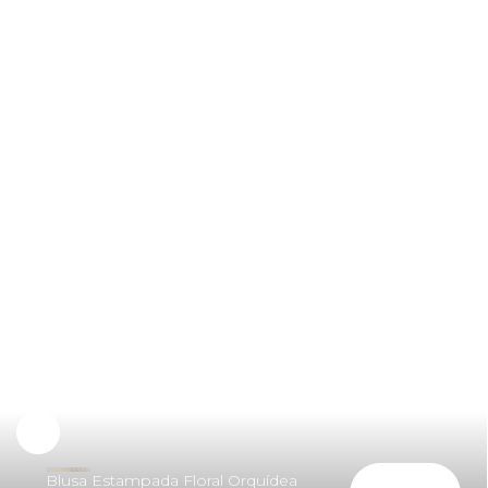
Experimente
Blusa Estampada Floral Orquídea