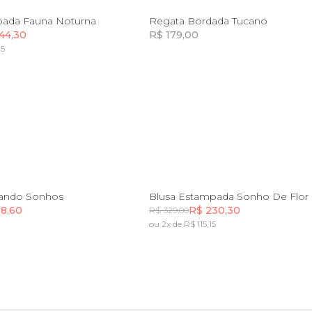
P
M
G
GG
PP
P
M
G
G
pada Fauna Noturna
Regata Bordada Tucano
44,30
R$ 179,00
15
Incluir na mochila
Incluir na mochila
P
M
G
GG
PP
P
M
G
G
ando Sonhos
Blusa Estampada Sonho De Flor
38,60
R$ 230,30
R$ 329,00
ou 2x de R$ 115,15
Incluir na mochila
Incluir na mochila