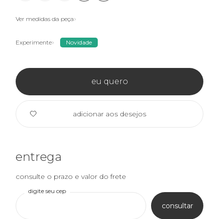
Ver medidas da peça
Experimente
Novidade
eu quero
adicionar aos desejos
entrega
consulte o prazo e valor do frete
digite seu cep
consultar