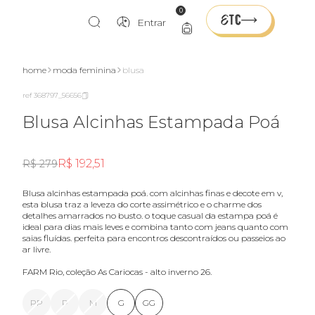
0
Entrar
home
moda feminina
blusa
ref 368797_56656
Blusa Alcinhas Estampada Poá
R$ 192,51
R$ 279
blusa alcinhas estampada poá. com alcinhas finas e decote em v,
esta blusa traz a leveza do corte assimétrico e o charme dos
detalhes amarrados no busto. o toque casual da estampa poá é
ideal para dias mais leves e combina tanto com jeans quanto com
saias fluídas. perfeita para encontros descontraídos ou passeios ao
ar livre.
FARM Rio, coleção As Cariocas - alto inverno 26.
PP
P
M
G
GG