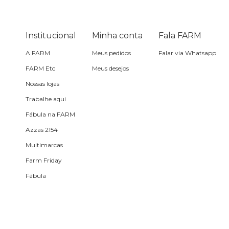
Óculos de sol
Pin e patch
Institucional
Minha conta
Fala FARM
A FARM
Meus pedidos
Falar via Whatsapp
Planner
FARM Etc
Meus desejos
Nossas lojas
Pochete
Trabalhe aqui
Fábula na FARM
Porta incenso e incensário
Azzas 2154
Multimarcas
Porta isqueiro
Farm Friday
Fábula
Sabonete
Skate