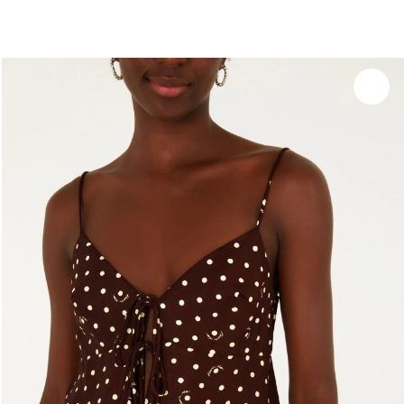
você merece 30% OFF pra comemorar com a gente
aproveita!
Experimente