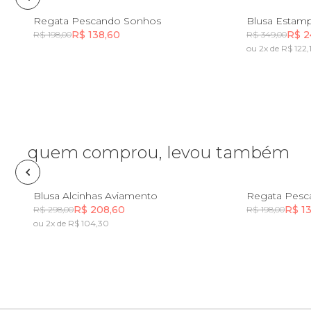
PP
P
M
G
GG
PP
Regata Pescando Sonhos
Blusa Estam
Fone e headphone
R$ 138,60
R$ 2
R$ 198,00
R$ 349,00
ou 2x de R$ 122,
Incluir na mochila
Frescobol
Lancheira
Lenço
quem comprou, levou também
Mala
PP
P
M
G
GG
PP
Blusa Alcinhas Aviamento
Regata Pesc
R$ 208,60
R$ 1
R$ 298,00
R$ 198,00
ou 2x de R$ 104,30
Meia
Incluir na mochila
Necessaire