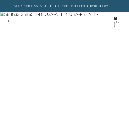
você merece 30% OFF pra comemorar com a gente
aproveita!
0