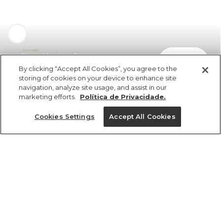
Blusa Abertura Frente
comprar
R$ 249,00
By clicking “Accept All Cookies”, you agree to the
storing of cookies on your device to enhance site
navigation, analyze site usage, and assist in our
marketing efforts.
Política de Privacidade.
Cookies Settings
Accept All Cookies
ref 368835_56860
Blusa Abertura
Frente
Tamanhos
R$ 249,00
2x R$ 124,50 sem juros
P
GG
M
G
PP
25%OFF no app, cupom: VEMPROAPP