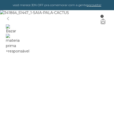
você merece 30% OFF pra comemorar com a gente
aproveita!
0