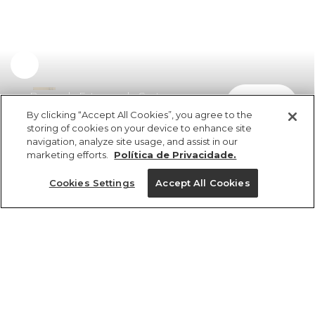
Bermuda Estampada Cactus
comprar
R$ 209,40
By clicking “Accept All Cookies”, you agree to the
storing of cookies on your device to enhance site
navigation, analyze site usage, and assist in our
marketing efforts.
Política de Privacidade.
Cookies Settings
Accept All Cookies
ref 341864_51447
Bermuda
Estampada Cactus
Tamanhos
vendido por parceiro FARM
saiba mais
R$ 209,40
PP
P
M
G
GG